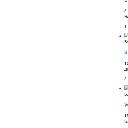
3
H
1
Б
В
1
Д
3
Б
V
1
Б