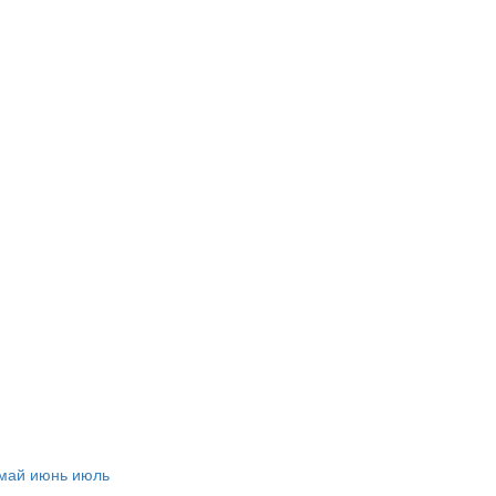
май
июнь
июль