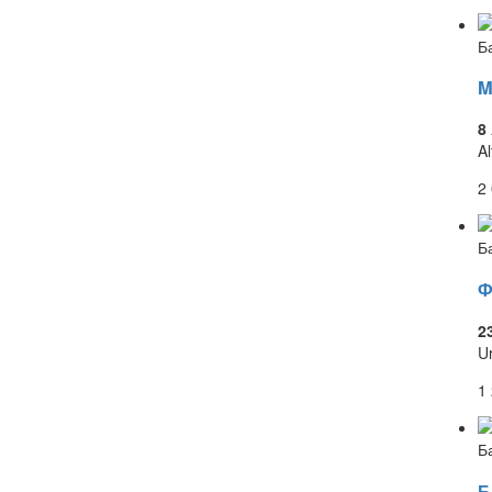
Б
M
8
Al
2
Б
Ф
2
U
1
Б
Б