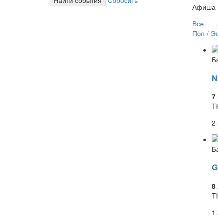
Афиша к
Все
Поп / Э
Б
7
T
2
Б
G
8
T
1