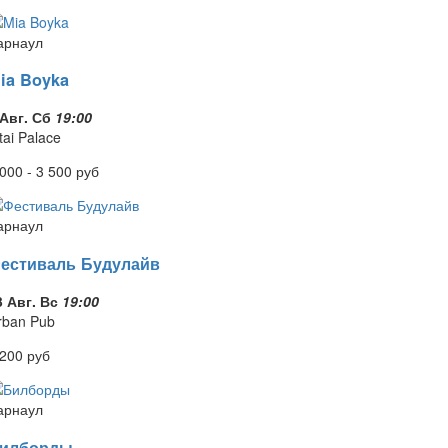
арнаул
ia Boyka
 Авг. Сб
19:00
tai Palace
 000 - 3 500
руб
арнаул
естиваль Будулайв
3 Авг. Вс
19:00
rban Pub
 200
руб
арнаул
илборды