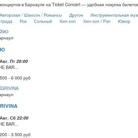
онцертов в Барнауле на Ticket Concert — удобная покупка билето
Авторская / Шансон / Романсы
Другое
Инструментальная муз
страда
Рок
Сольный
Хип-хоп
Хип-хоп / Рэп
Юмор
арнаул
NЮ
 Авг. Пт
20:00
HE BAR...
 500 - 6 000
руб
арнаул
RIVINA
 Авг. Сб
22:00
HE BAR...
 200 - 3 500
руб