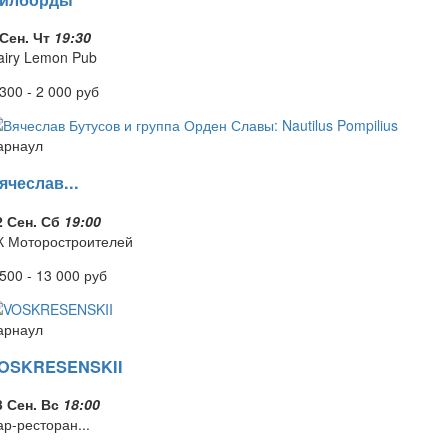
 Сен. Чт
19:30
airy Lemon Pub
 300 - 2 000
руб
арнаул
ячеслав...
2 Сен. Сб
19:00
К Моторостроителей
 500 - 13 000
руб
арнаул
OSKRESENSKII
3 Сен. Вс
18:00
ар-ресторан...