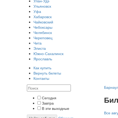
Улан-Удэ
Ульяновск
Уфа
Хабаровск
Чайковский
Чебоксары
Челябинск
Череповец
Чита
Элиста
Южно-Сахалинск
Ярославль
Как купить
Вернуть билеты
Контакты
Барнау
Бил
Сегодня
Завтра
В эти выходные
Все
авг
Найти события
Сбросить