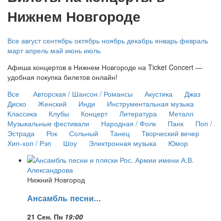
Нижнем Новгороде
Все
август
сентябрь
октябрь
ноябрь
декабрь
январь
февраль
март
апрель
май
июнь
июль
Афиша концертов в Нижнем Новгороде на Ticket Concert —
удобная покупка билетов онлайн!
Все
Авторская / Шансон / Романсы
Акустика
Джаз
Диско
Женский
Инди
Инструментальная музыка
Классика
Клубы
Концерт
Литература
Металл
Музыкальные фестивали
Народная / Фолк
Панк
Поп /
Эстрада
Рок
Сольный
Танец
Творческий вечер
Хип-хоп / Рэп
Шоу
Электронная музыка
Юмор
Нижний Новгород
Ансамбль песни...
21 Сен. Пн
19:00