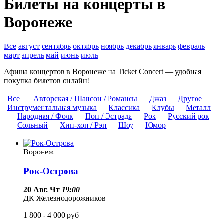
Билеты на концерты в
Воронеже
Все
август
сентябрь
октябрь
ноябрь
декабрь
январь
февраль
март
апрель
май
июнь
июль
Афиша концертов в Воронеже на Ticket Concert — удобная
покупка билетов онлайн!
Все
Авторская / Шансон / Романсы
Джаз
Другое
Инструментальная музыка
Классика
Клубы
Металл
Народная / Фолк
Поп / Эстрада
Рок
Русский рок
Сольный
Хип-хоп / Рэп
Шоу
Юмор
Воронеж
Рок-Острова
20 Авг. Чт
19:00
ДК Железнодорожников
1 800 - 4 000
руб