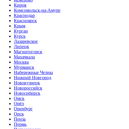
Киров
Комсомольск-на-Амуре
Краснодар
Красноярск
Крым
Курган
Курск
Лазаревское
Липецк
Магнитогорск
Махачкала
Москва
Мурманск
Набережные Челны
Нижний Новгород
Новокузнецк
Новороссийск
Новосибирск
Омск
Орёл
Оренбург
Орск
Пенза
Пермь