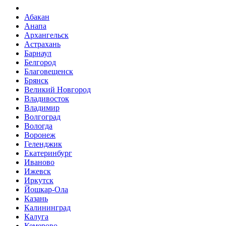
Абакан
Анапа
Архангельск
Астрахань
Барнаул
Белгород
Благовещенск
Брянск
Великий Новгород
Владивосток
Владимир
Волгоград
Вологда
Воронеж
Геленджик
Екатеринбург
Иваново
Ижевск
Иркутск
Йошкар-Ола
Казань
Калининград
Калуга
Кемерово