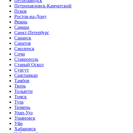
Петрозаводск
Петропавловск-Камчатский
Псков
Ростов-на-Дону
Рязань
Самара
Санкт-Петербург
Саранск
Саратов
Смоленск
Сочи
Ставрополь
Старый Оскол
Сургут
Сыктывкар
Тамбов
Тверь
Тольятти
Томск
Тула
Тюмень
Улан-Удэ
Ульяновск
Уфа
Хабаровск