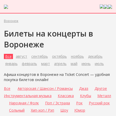
Воронеж
Билеты на концерты в
Воронеже
Все
август
сентябрь
октябрь
ноябрь
декабрь
январь
февраль
март
апрель
май
июнь
июль
Афиша концертов в Воронеже на Ticket Concert — удобная
покупка билетов онлайн!
Все
Авторская / Шансон / Романсы
Джаз
Другое
Инструментальная музыка
Классика
Клубы
Металл
Народная / Фолк
Поп / Эстрада
Рок
Русский рок
Сольный
Хип-хоп / Рэп
Шоу
Юмор