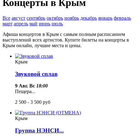
Концерты в Крым
Все
август
сентябрь
октябрь
ноябрь
декабрь
январь
февраль
март
апрель
май
июнь
июль
Афиша концертов в Крым с самым полным расписанием
выступлений всех артистов. Купите билеты на концерты в
Крым онлайн, лучшие места и цены.
Крым
Звуковой сплав
9 Авг. Вс
18:00
Пещера...
2 500 - 3 500
руб
Крым
Группа НЭНСИ...