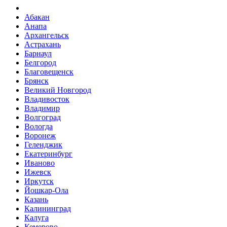
Абакан
Анапа
Архангельск
Астрахань
Барнаул
Белгород
Благовещенск
Брянск
Великий Новгород
Владивосток
Владимир
Волгоград
Вологда
Воронеж
Геленджик
Екатеринбург
Иваново
Ижевск
Иркутск
Йошкар-Ола
Казань
Калининград
Калуга
Кемерово