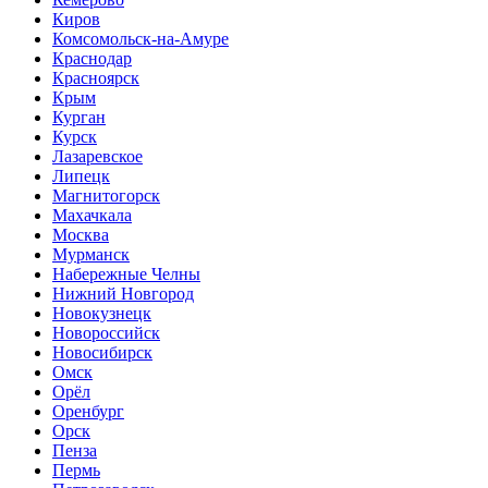
Киров
Комсомольск-на-Амуре
Краснодар
Красноярск
Крым
Курган
Курск
Лазаревское
Липецк
Магнитогорск
Махачкала
Москва
Мурманск
Набережные Челны
Нижний Новгород
Новокузнецк
Новороссийск
Новосибирск
Омск
Орёл
Оренбург
Орск
Пенза
Пермь