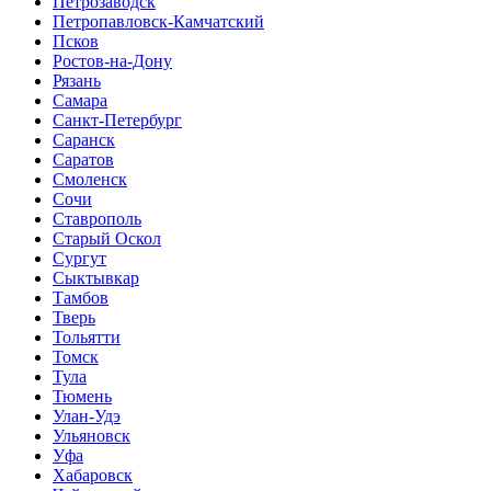
Петрозаводск
Петропавловск-Камчатский
Псков
Ростов-на-Дону
Рязань
Самара
Санкт-Петербург
Саранск
Саратов
Смоленск
Сочи
Ставрополь
Старый Оскол
Сургут
Сыктывкар
Тамбов
Тверь
Тольятти
Томск
Тула
Тюмень
Улан-Удэ
Ульяновск
Уфа
Хабаровск